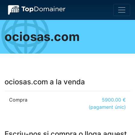
ociosas.com
ociosas.com a la venda
Compra
5900.00 €
(pagament únic)
Escriu-nos si compra o lloga aquest