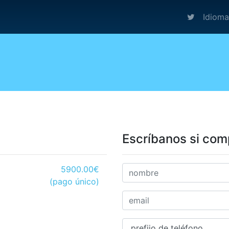
Idiom
Escríbanos si comp
5900.00€
(pago único)